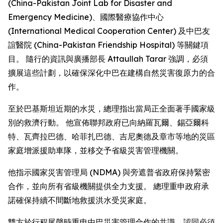
(China-Pakistan Joint Lab for Disaster and
Emergency Medicine)、國際醫療協作中心
(International Medical Cooperation Center) 及中巴友
誼醫院 (China-Pakistan Friendship Hospital) 等關鍵項
目。 隨行的資訊與廣播部長 Attaullah Tarar 強調，必須
擴展這些計劃，以確保深化中巴在建構自然災害復原力的合
作。
至於巴基斯坦近期的水災，總理指出當局正全面著手國家級
別的救濟行動。 他宣佈聯邦政府已向納羅瓦爾、錫亞爾科
特、瓦齊拉巴德、哈菲扎巴德、吉尼奧德及章市等地的災區
家庭增派援助車隊，並移交予省級災害管理機關。
他指示國家災害管理局 (NDMA) 與旁遮普省政府保持緊密
合作，並向所有省級機關提供全力支援。 總理重申政府承
諾確保持續不間斷地救援洪水受災家庭。
雙方於行程尾聲時重申中巴災害管理合作的共識，認同必須